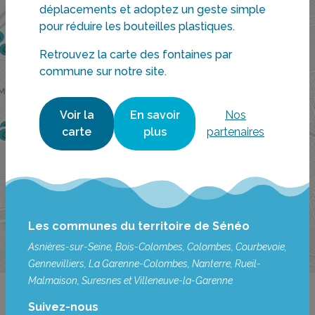
déplacements et adoptez un geste simple
pour réduire les bouteilles plastiques.
Retrouvez la carte des fontaines par
commune sur notre site.
Voir la
En savoir
Nos
carte
plus
partenaires
Les communes du territoire de Sénéo
i
Asnières-sur-Seine, Bois-Colombes, Colombes, Courbevoie,
Localisez-moi
2 km
Gennevilliers, La Garenne-Colombes, Nanterre, Rueil-
Malmaison, Suresnes et Villeneuve-la-Garenne
Suivez-nous